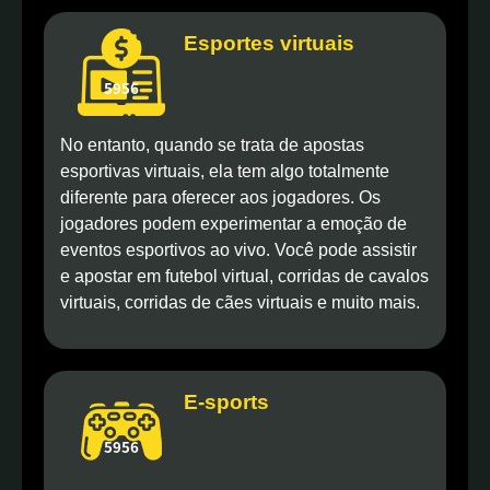
Esportes virtuais
No entanto, quando se trata de apostas
esportivas virtuais, ela tem algo totalmente
diferente para oferecer aos jogadores. Os
jogadores podem experimentar a emoção de
eventos esportivos ao vivo. Você pode assistir
e apostar em futebol virtual, corridas de cavalos
virtuais, corridas de cães virtuais e muito mais.
E-sports