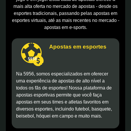
mais alta oferta no mercado de apostas - desde os
esportes tradicionais, passando pelas apostas em
esportes virtuais, até as mais recentes no mercado -
apostas em e-sports.
Apostas em esportes
Na 5956, somos especializados em oferecer
uma experiência de apostas de alto nível a
todos os fãs de esportes! Nossa plataforma de
apostas esportivas permite que você faça
apostas em seus times e atletas favoritos em
diversos esportes, incluindo futebol, basquete,
beisebol, hóquei em campo e muito mais.