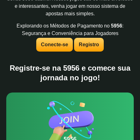
e interessantes, venha jogar em nosso sistema de
apostas mais simples.
Explorando os Métodos de Pagamento no
5956
:
Segurança e Conveniência para Jogadores
Conecte-se
Registro
Registre-se na 5956 e comece sua
jornada no jogo!