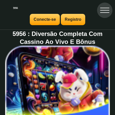
Conecte-se
Registro
5956 : Diversão Completa Com
Cassino Ao Vivo E Bônus