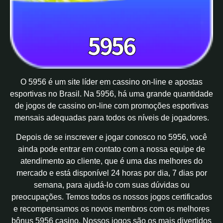
O 5956 é um site líder em cassino on-line e apostas
esportivas no Brasil. Na 5956, há uma grande quantidade
de jogos de cassino on-line com promoções esportivas
mensais adequadas para todos os níveis de jogadores.
Depois de se inscrever e jogar conosco no 5956, você
ainda pode entrar em contato com a nossa equipe de
atendimento ao cliente, que é uma das melhores do
mercado e está disponível 24 horas por dia, 7 dias por
semana, para ajudá-lo com suas dúvidas ou
preocupações. Temos todos os nossos jogos certificados
e recompensamos os novos membros com os melhores
bônus 5956 casino. Nossos jogos são os mais divertidos