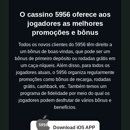
O cassino 5956 oferece aos
jogadores as melhores
promoções e bônus
Todos os novos clientes do 5956 têm direito a
um bônus de boas-vindas, que pode ser um
bônus de primeiro depósito ou rodadas grátis em
um caça-níqueis. Além disso, para todos os
jogadores atuais, o 5956 organiza regularmente
promoções como bônus de recarga, rodadas
grátis, cashback, etc. Também temos um
programa de fidelidade por meio do qual os
jogadores podem desfrutar de vários bônus e
benefícios.
Download iOS APP