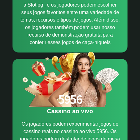
a Slot pg , e os jogadores podem escolher
seus jogos favoritos entre uma variedade de
temas, recursos e tipos de jogos. Além disso,
os jogadores também podem usar nosso
recurso de demonstração gratuita para
conferir esses jogos de caça-níqueis
Cassino ao vivo
Os jogadores podem experimentar jogos de
cassino reais no cassino ao vivo 5956. Os
jogadores podem desfrutar de jogos de mesa