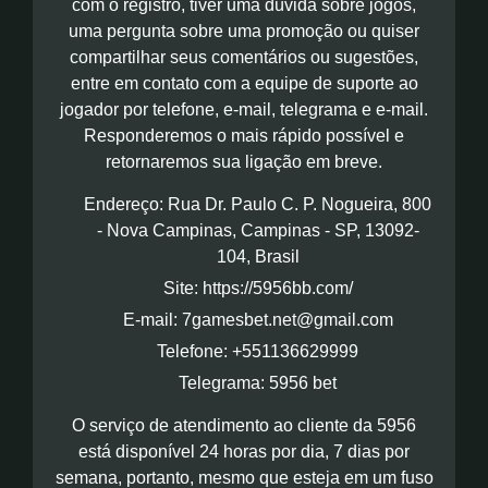
com o registro, tiver uma dúvida sobre jogos,
uma pergunta sobre uma promoção ou quiser
compartilhar seus comentários ou sugestões,
entre em contato com a equipe de suporte ao
jogador por telefone, e-mail, telegrama e e-mail.
Responderemos o mais rápido possível e
retornaremos sua ligação em breve.
Endereço: Rua Dr. Paulo C. P. Nogueira, 800
- Nova Campinas, Campinas - SP, 13092-
104, Brasil
Site: https://5956bb.com/
E-mail:
7gamesbet.net@gmail.com
Telefone: +551136629999
Telegrama: 5956 bet
O serviço de atendimento ao cliente da 5956
está disponível 24 horas por dia, 7 dias por
semana, portanto, mesmo que esteja em um fuso